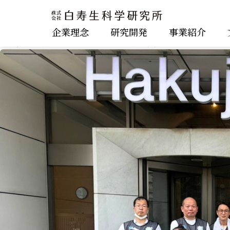
/home/r4126138/public_html/corp.hakuju.co.jp/wp/wp-co
">
カテゴリー:
ピックアップ
企業理念
研究開発
事業紹介
渋谷区富ヶ谷エリアにて合同清掃活動を実施しました