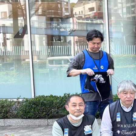
ス
機
器
協
会
社
員
総
会
に
て
当
社
社
員
が
表
彰
さ