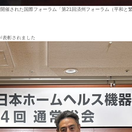
州島で開催された国際フォーラム「第21回済州フォーラム（平和
「第
1
回
が表彰されました
済
州
フ
ォ
ー
ラ
ム」
に
原
代
表
取
締
役