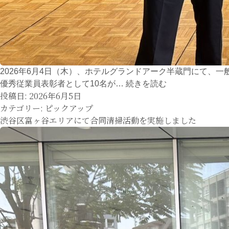
2026年6月4日（木）、ホテルグランドアーク半蔵門にて、
令
優秀従業員表彰者として10名が…
続きを読む
投稿日:
2026年6月5日
和
カテゴリー:
ピックアップ
８
渋谷区富ヶ谷エリアにて合同清掃活動を実施しました
年
度
日
本
ホ
ー
ム
ヘ
ル