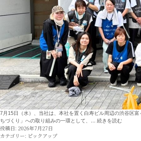
7月15日（水）、当社は、本社を置く白寿ビル周辺の渋谷区
渋
ちづくり」への取り組みの一環として、…
続きを読む
投稿日:
2026年7月27日
谷
カテゴリー:
ピックアップ
区