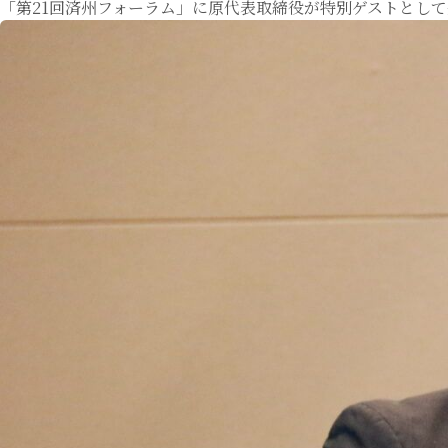
「第21回済州フォーラム」に原代表取締役が特別ゲストとし
富
ヶ
谷
エ
リ
ア
に
て
合
同
清
掃
活
動
を
実
施
し
ま