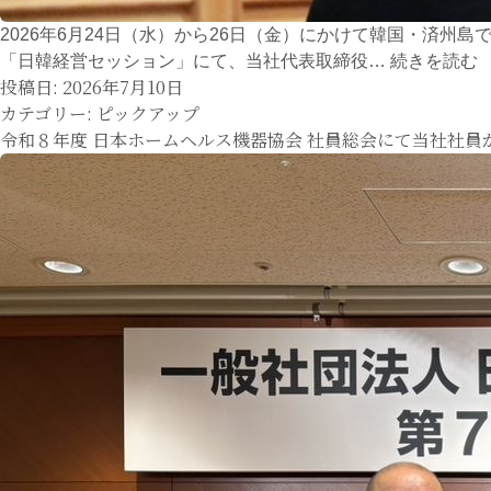
2026年6月24日（水）から26日（金）にかけて韓国・済
「日韓経営セッション」にて、当社代表取締役…
続きを読む
投稿日:
2026年7月10日
2
カテゴリー:
ピックアップ
令和８年度 日本ホームヘルス機器協会 社員総会にて当社社員