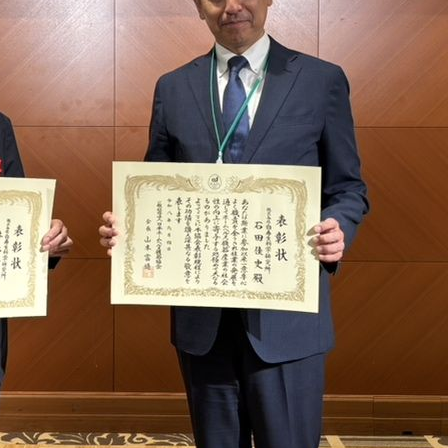
が
特
別
ゲ
ス
ト
と
し
て
登
壇
し
ま
し
た