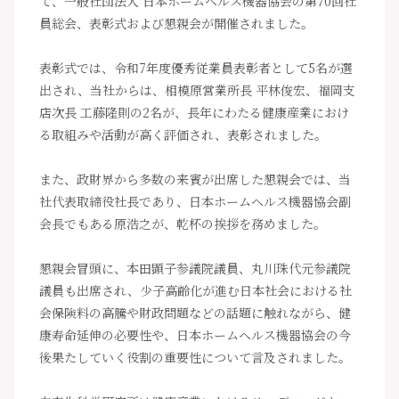
て、一般社団法人 日本ホームヘルス機器協会の第70回社
員総会、表彰式および懇親会が開催されました。
表彰式では、令和7年度優秀従業員表彰者として5名が選
出され、当社からは、相模原営業所長 平林俊宏、福岡支
店次長 工藤隆則の2名が、長年にわたる健康産業におけ
る取組みや活動が高く評価され、表彰されました。
また、政財界から多数の来賓が出席した懇親会では、当
社代表取締役社長であり、日本ホームヘルス機器協会副
会長でもある原浩之が、乾杯の挨拶を務めました。
懇親会冒頭に、本田顕子参議院議員、丸川珠代元参議院
議員も出席され、少子高齢化が進む日本社会における社
会保険料の高騰や財政問題などの話題に触れながら、健
康寿命延伸の必要性や、日本ホームヘルス機器協会の今
後果たしていく役割の重要性について言及されました。