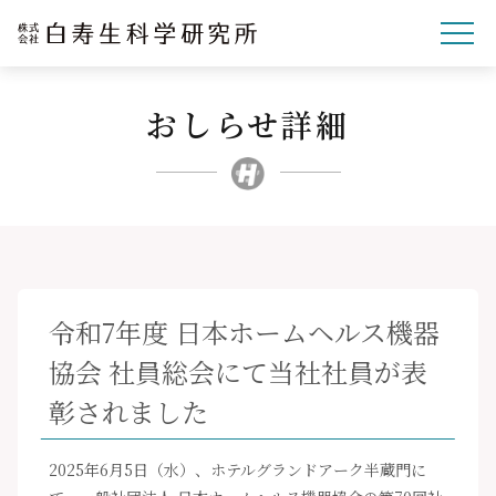
おしらせ詳細
企業理念
研究開発
事業紹介
文化・スポーツ・社会
企業情報
令和7年度 日本ホームヘルス機器
採用サイト
協会 社員総会にて当社社員が表
ニュースリリース
彰されました
お問い合わせ
2025年6月5日（水）、ホテルグランドアーク半蔵門に