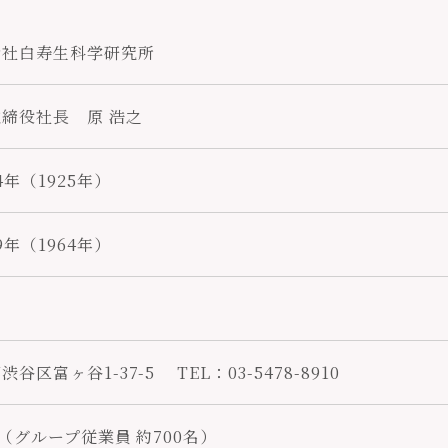
会社白寿生科学研究所
締役社長 原 浩之
4年（1925年）
9年（1964年）
渋⾕区富ヶ⾕1-37-5
TEL：03-5478-8910
名（グループ従業員 約700名）