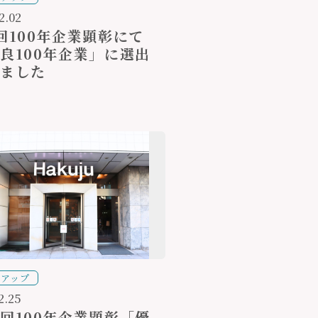
2.02
回100年企業顕彰にて
良100年企業」に選出
れました
クアップ
2.25
回100年企業顕彰「優