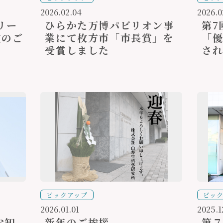
2026.02.04
2026.0
リー
ひらかた万博パビリオン事
第7
賞のご
業にて枚方市「市長賞」を
「優
受賞しました
さ
ピックアップ
ピッ
2026.01.01
2025.1
お知
新年のご挨拶
第７