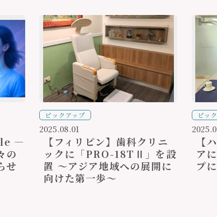
ピックアップ
ピッ
2025.08.01
2025.0
ble ―
【フィリピン】歯科クリニ
【
々の
ックに「PRO-18TⅡ」を設
ア
らせ
置 ～アジア地域への展開に
プ
向けた第一歩～