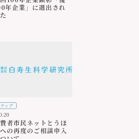
00年企業」に選出され
した
クアップ
0.20
消費者市民ネットとうほ
」への再度のご相談申入
について