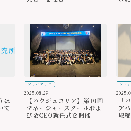
ピックアップ
ピッ
2025.08.29
2025.0
うほ
【ハクジュコリア】第10回
「バ
いて
マネージャースクールおよ
アパ
び金CEO就任式を開催
取