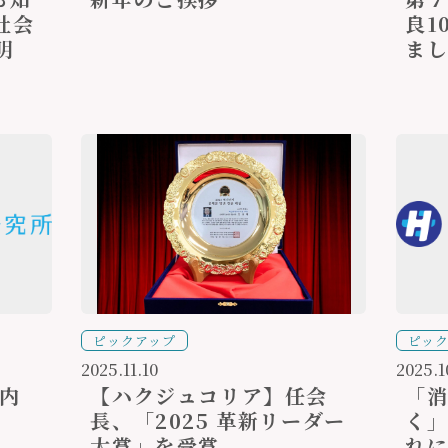
社会
良1
明
ま
ピックアップ
ピッ
2025.11.10
2025.1
内
【ハクジュコリア】任会
「
長、「2025 革新リーダー
く
大賞」を受賞
れ