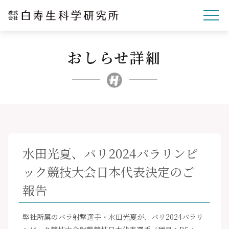
おしらせ詳細
企業理念
研究開発
事業紹介
文化・スポーツ・社会
企業情報
水田光夏、パリ2024パラリンピ
採用サイト
ック競技大会日本代表決定のご
ニュースリリース
報告
お問い合わせ
弊社所属のパラ射撃選手・水田光夏が、パリ2024パラリ