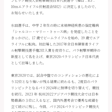
ンピック競技大会射撃競技日本代表選手（種目：R5：
10mエアライフル伏射混合SH2）に決定しましたので、
お知らせいたします。
水田選手は、中学 2 年生の時に末梢神経疾患の指定難病
「シャルコー・マリー・トゥース病」を発症したことを
きっかけに、17 歳でビームライフルを始め、19 歳でエア
ライフルに転向。初出場した2017年全日本障害者ライフ
ル射撃競技選手権2位入賞を皮切りに、パラ射撃界期待の
新星として名を上げ、東京2020パラリンピック日本代表
として出場しました。
東京2020では、試合中盤でのコンディションの悪化によ
り32位となり悔いが残る結果に終わるも、2度目のパラ
リンピックとなるパリ2024年に照準を切り替えて、競技
を続行。2023 年 杭州2022アジアパラ競技大会では日本
勢最高の３位に入るなど、国内外選考会で優秀な成績を
立て続けに残し、今回、パリ2024パラリンピック競技大