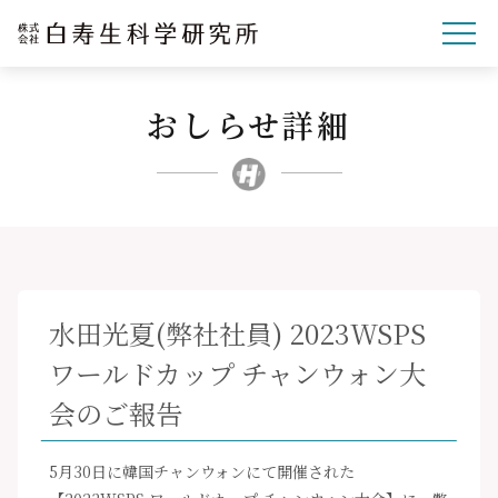
おしらせ詳細
企業理念
研究開発
事業紹介
文化・スポーツ・社会
企業情報
水田光夏(弊社社員) 2023WSPS
採用サイト
ワールドカップ チャンウォン大
ニュースリリース
会のご報告
お問い合わせ
5月30日に韓国チャンウォンにて開催された