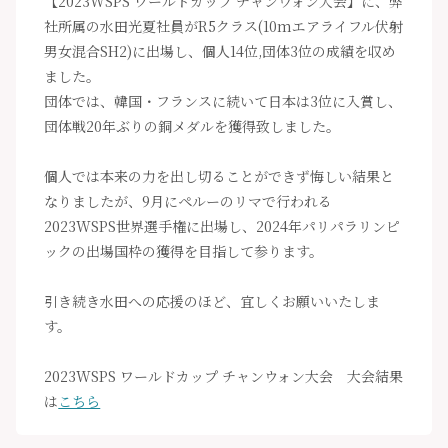
【2023WSPS ワールドカップ チャンウォン大会】に、弊
社所属の水田光夏社員がR5クラス(10mエアライフル伏射
男女混合SH2)に出場し、個人14位,団体3位の成績を収め
ました。
団体では、韓国・フランスに続いて日本は3位に入賞し、
団体戦20年ぶりの銅メダルを獲得致しました。
個人では本来の力を出し切ることができず悔しい結果と
なりましたが、9月にペルーのリマで行われる
2023WSPS世界選手権に出場し、2024年パリパラリンピ
ックの出場国枠の獲得を目指して参ります。
引き続き水田への応援のほど、宜しくお願いいたしま
す。
2023WSPS ワールドカップ チャンウォン大会 大会結果
は
こちら