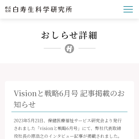
おしらせ詳細
企業理念
研究開発
事業紹介
文化・スポーツ・社会
企業情報
Visionと戦略6月号 記事掲載のお
採用サイト
知らせ
ニュースリリース
お問い合わせ
2023年5月21日、保健医療福祉サービス研究会より発行
されました「visionと戦略6月号」にて、弊社代表取締
役社長の原浩之のインタビュー記事が掲載されました。