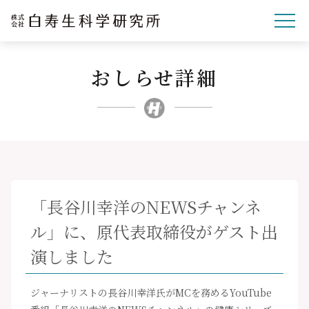
おしらせ詳細
企業理念
研究開発
事業紹介
文化・スポーツ・社会
企業情報
「長谷川幸洋のNEWSチャンネ
採用サイト
ル」に、原代表取締役がゲスト出
ニュースリリース
演しました
お問い合わせ
ジャーナリストの長谷川幸洋氏がMCを務めるYouTube