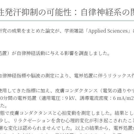
性発汗抑制の可能性：自律神経系の
の成果をまとめた論文が、学術雑誌「Applied Sciences
処置）が自律神経活動に与える影響を調査しました。
自律神経指標や脳波の測定により、電界処置に伴うリラックス
使用してきた指標に加え、皮膚コンダクタンス（電気の通りや
0分間の電界処置（適用電圧：9 kV、誘導電流密度：6 mA/
した。
状態で皮膚コンダクタンスと心拍変動を測定しました。結果と
に減少し、リラクゼーションを含む心理的変化が引き起こされた
著な変化は認められませんでした。以上の結果から、電界処置がS