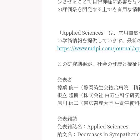
少させることで自律神経に影響を与
の評価系を開発する上でも有用な情
「Applied Sciences」
い学術情報を提供しています。最新の
https://www.mdpi.com/journal/ap
この研究結果が、社会の健康と福祉
発表者
榛葉 俊一（静岡済生会総合病院 精
根立 隆樹（株式会社 白寿生科学研究
原川 信二（帯広畜産大学 生命平衡
発表雑誌
発表雑誌名：Applied Sciences
論文名：Decreases in Sympathetic A