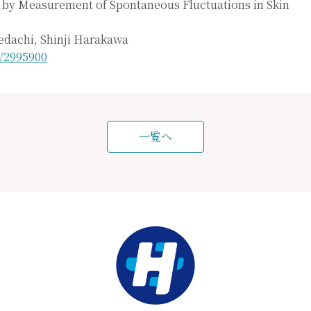
d by Measurement of Spontaneous Fluctuations in Skin
dachi, Shinji Harakawa
/2995900
一覧へ