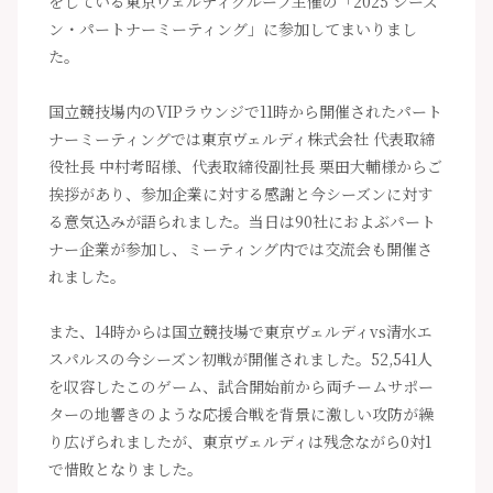
をしている東京ヴェルディグループ主催の「2025 シーズ
ン・パートナーミーティング」に参加してまいりまし
た。
国立競技場内のVIPラウンジで11時から開催されたパート
ナーミーティングでは東京ヴェルディ株式会社 代表取締
役社長 中村考昭様、代表取締役副社長 栗田大輔様からご
挨拶があり、参加企業に対する感謝と今シーズンに対す
る意気込みが語られました。当日は90社におよぶパート
ナー企業が参加し、ミーティング内では交流会も開催さ
れました。
また、14時からは国立競技場で東京ヴェルディvs清水エ
スパルスの今シーズン初戦が開催されました。52,541人
を収容したこのゲーム、試合開始前から両チームサポー
ターの地響きのような応援合戦を背景に激しい攻防が繰
り広げられましたが、東京ヴェルディは残念ながら0対1
で惜敗となりました。