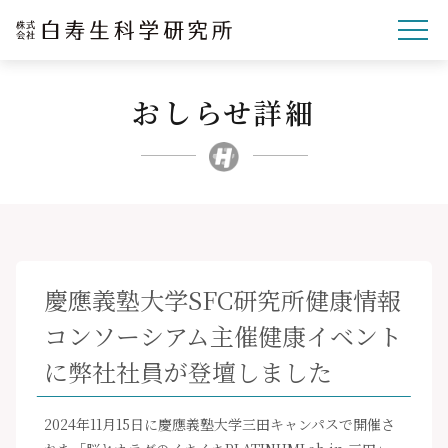
おしらせ詳細
企業理念
研究開発
事業紹介
文化・スポーツ・社会
企業情報
慶應義塾大学SFC研究所健康情報
採用サイト
コンソーシアム主催健康イベント
ニュースリリース
に弊社社員が登壇しました
お問い合わせ
2024年11月15日に慶應義塾大学三田キャンパスで開催さ