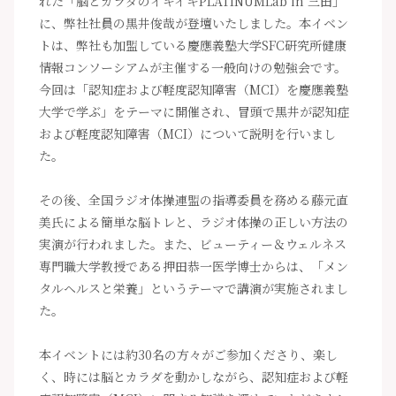
れた「脳とカラダのイキイキPLATINUMLab in 三田」
に、弊社社員の黒井俊哉が登壇いたしました。本イベン
トは、弊社も加盟している慶應義塾大学SFC研究所健康
情報コンソーシアムが主催する一般向けの勉強会です。
今回は「認知症および軽度認知障害（MCI）を慶應義塾
大学で学ぶ」をテーマに開催され、冒頭で黒井が認知症
および軽度認知障害（MCI）について説明を行いまし
た。
その後、全国ラジオ体操連盟の指導委員を務める藤元直
美氏による簡単な脳トレと、ラジオ体操の正しい方法の
実演が行われました。また、ビューティー＆ウェルネス
専門職大学教授である押田恭一医学博士からは、「メン
タルヘルスと栄養」というテーマで講演が実施されまし
た。
本イベントには約30名の方々がご参加くださり、楽し
く、時には脳とカラダを動かしながら、認知症および軽