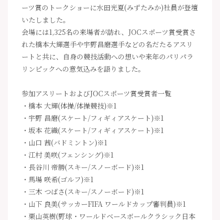
ーツ賞のトークショーに水田光夏(みずたみか)社員が登壇
いたしました。
会場には1,325名の来場者が訪れ、JOCスポーツ賞受賞さ
れた橋本大輝選手や宇野昌磨選手などの名だたるアスリ
ートと共に、自身の競技活動への想いや来年のパリパラ
リンピックへの意気込みを語りました。
参加アスリートおよびJOCスポーツ賞受賞者一覧
・橋本 大輝(体操/体操競技)※1
・宇野 昌磨(スケート/フィギィアスケート)※1
・坂本 花織(スケート/フィギィアスケート)※1
・山口 茜(バドミントン)※1
・江村 美咲(フェンシング)※1
・長谷川 帝勝(スキー/スノーボード)※1
・馬場 咲希(ゴルフ)※1
・三木 つばさ(スキー/スノーボード)※1
・山下 良美(サッカーFIFA ワールドカップ審判員)※1
・栗山英樹(野球・ワールドベースボールクラシック日本