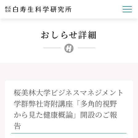
おしらせ詳細
企業理念
研究開発
事業紹介
文化・スポーツ・社会
企業情報
桜美林大学ビジネスマネジメント
採用サイト
学群弊社寄附講座「多角的視野
ニュースリリース
から見た健康概論」開設のご報
お問い合わせ
告