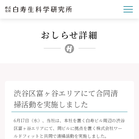
おしらせ詳細
企業理念
研究開発
事業紹介
文化・スポーツ・社会
企業情報
渋谷区富ヶ谷エリアにて合同清
採用サイト
掃活動を実施しました
ニュースリリース
お問い合わせ
6月17日（水）、当社は、本社を置く白寿ビル周辺の渋谷
区富ヶ谷エリアにて、同ビルに拠点を置く株式会社ワー
ルドフィットと共同で清掃活動を実施しました。