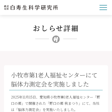
おしらせ詳細
企業理念
研究開発
事業紹介
文化・スポーツ・社会
企業情報
小牧市第1老人福祉センターにて
採用サイト
脳体力測定会を実施しました
ニュースリリース
お問い合わせ
2025年11月15日、愛知県小牧市第1老人福祉センター「野
口の郷」で開催された「野口の郷 秋まつり」にて、当社
は「脳体力測定会」を実施いたしました。