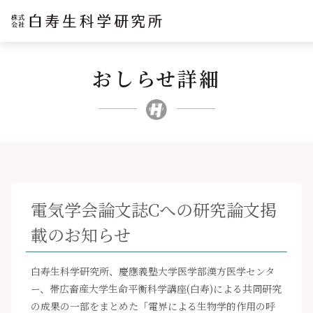
おしらせ詳細
企業理念
研究開発
事業紹介
文化・スポーツ・社会
企業情報
電気学会論文誌Cへの研究論文掲
採用サイト
載のお知らせ
ニュースリリース
お問い合わせ
白寿生科学研究所、慶應義塾大学医学部漢方医学センタ
ー、帯広畜産大学生命平衡科学講座(白寿)による共同研究
の成果の一部をまとめた「電界による生物学的作用の呼