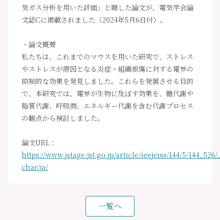
気ガス分析を用いた評価」と題した論文が、電気学会論
文誌Cに掲載されました（2024年5月6日付）。
・論文概要
私たちは、これまでのマウスを用いた研究で、ストレス
やストレスが原因となる炎症・組織損傷に対する電界の
抑制的な効果を発見しました。これらを発展させる目的
で、本研究では、電界が生物に及ぼす効果を、糖代謝や
脂質代謝、呼吸商、エネルギー代謝を含む代謝プロセス
の観点から検討しました。
論文URL：
https://www.jstage.jst.go.jp/article/ieejeiss/144/5/144_526/_
char/ja/
一覧へ