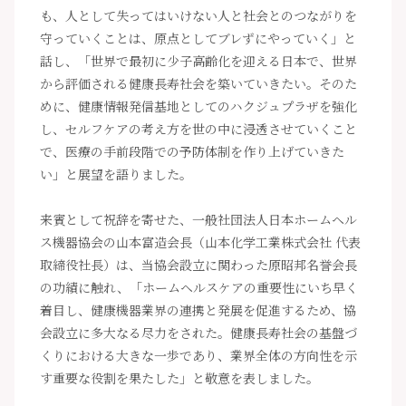
も、人として失ってはいけない人と社会とのつながりを
守っていくことは、原点としてブレずにやっていく」と
話し、「世界で最初に少子高齢化を迎える日本で、世界
から評価される健康長寿社会を築いていきたい。そのた
めに、健康情報発信基地としてのハクジュプラザを強化
し、セルフケアの考え方を世の中に浸透させていくこと
で、医療の手前段階での予防体制を作り上げていきた
い」と展望を語りました。
来賓として祝辞を寄せた、一般社団法人日本ホームヘル
ス機器協会の山本富造会長（山本化学工業株式会社 代表
取締役社長）は、当協会設立に関わった原昭邦名誉会長
の功績に触れ、「ホームヘルスケアの重要性にいち早く
着目し、健康機器業界の連携と発展を促進するため、協
会設立に多大なる尽力をされた。健康長寿社会の基盤づ
くりにおける大きな一歩であり、業界全体の方向性を示
す重要な役割を果たした」と敬意を表しました。