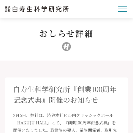
おしらせ詳細
企業理念
研究開発
事業紹介
文化・スポーツ・社会
企業情報
白寿生科学研究所『創業100周年
採用サイト
記念式典』開催のお知らせ
ニュースリリース
お問い合わせ
2月5日、弊社は、渋谷本社ビル内クラッシックホール
「HAKUJU HALL」にて、『創業100周年記念式典』を
開催いたしました。政財界の要人、業界関係者、取引先