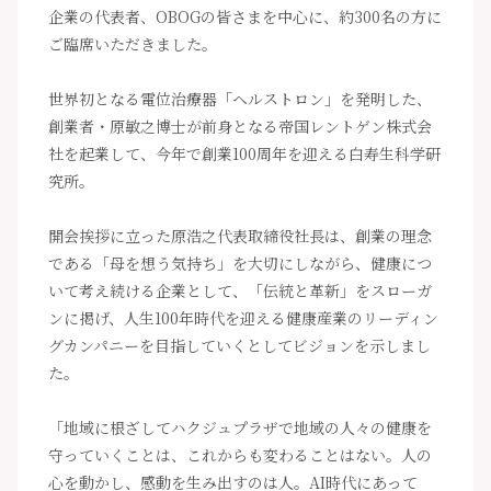
企業の代表者、OBOGの皆さまを中心に、約300名の方に
ご臨席いただきました。
世界初となる電位治療器「ヘルストロン」を発明した、
創業者・原敏之博士が前身となる帝国レントゲン株式会
社を起業して、今年で創業100周年を迎える白寿生科学研
究所。
開会挨拶に立った原浩之代表取締役社長は、創業の理念
である「母を想う気持ち」を大切にしながら、健康につ
いて考え続ける企業として、「伝統と革新」をスローガ
ンに掲げ、人生100年時代を迎える健康産業のリーディン
グカンパニーを目指していくとしてビジョンを示しまし
た。
「地域に根ざしてハクジュプラザで地域の人々の健康を
守っていくことは、これからも変わることはない。人の
心を動かし、感動を生み出すのは人。AI時代にあって