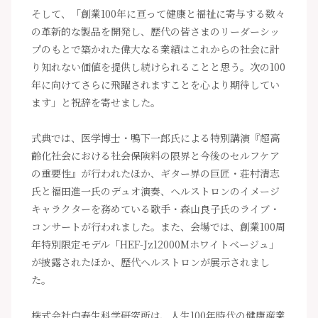
そして、「創業100年に亘って健康と福祉に寄与する数々
の革新的な製品を開発し、歴代の皆さまのリーダーシッ
プのもとで築かれた偉大なる業績はこれからの社会に計
り知れない価値を提供し続けられることと思う。次の100
年に向けてさらに飛躍されますことを心より期待してい
ます」と祝辞を寄せました。
式典では、医学博士・鴨下一郎氏による特別講演『超高
齢化社会における社会保険料の限界と今後のセルフケア
の重要性』が行われたほか、ギター界の巨匠・荘村清志
氏と福田進一氏のデュオ演奏、ヘルストロンのイメージ
キャラクターを務めている歌手・森山良子氏のライブ・
コンサートが行われました。また、会場では、創業100周
年特別限定モデル「HEF-Jz12000Mホワイトベージュ」
が披露されたほか、歴代ヘルストロンが展示されまし
た。
株式会社白寿生科学研究所は、人生100年時代の健康産業