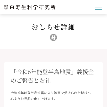
おしらせ詳細
企業理念
研究開発
事業紹介
文化・スポーツ・社会
企業情報
「令和6年能登半島地震」義援金
採用サイト
のご報告とお礼
ニュースリリース
お問い合わせ
令和６年能登半島地震により被害を受けられた皆様へ、
心よりお見舞い申し上げます。