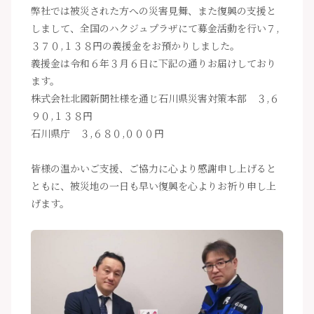
弊社では被災された方への災害見舞、また復興の支援と
しまして、全国のハクジュプラザにて募金活動を行い７,
３７０,１３８円の義援金をお預かりしました。
義援金は令和６年３月６日に下記の通りお届けしており
ます。
株式会社北國新聞社様を通じ石川県災害対策本部 ３,６
９０,１３８円
石川県庁 ３,６８０,０００円
皆様の温かいご支援、ご協力に心より感謝申し上げると
ともに、被災地の一日も早い復興を心よりお祈り申し上
げます。