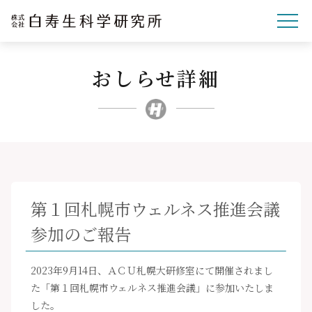
おしらせ詳細
企業理念
研究開発
事業紹介
文化・スポーツ・社会
企業情報
第１回札幌市ウェルネス推進会議
採用サイト
参加のご報告
ニュースリリース
お問い合わせ
2023年9月14日、ＡＣＵ札幌大研修室にて開催されまし
た「第１回札幌市ウェルネス推進会議」に参加いたしま
した。