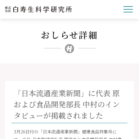
おしらせ詳細
企業理念
研究開発
事業紹介
文化・スポーツ・社会
企業情報
「日本流通産業新聞」に代表 原
採用サイト
および食品開発部長 中村のイン
ニュースリリース
タビューが掲載されました
お問い合わせ
3月26日付の「日本流通産業新聞」健康食品特集号に